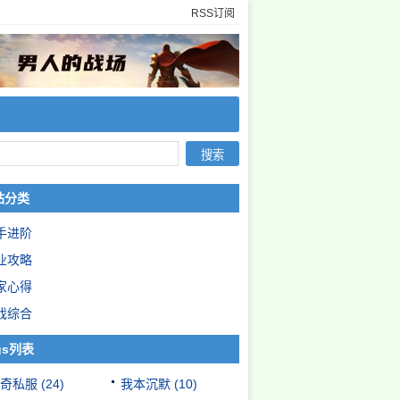
RSS订阅
站分类
手进阶
业攻略
家心得
戏综合
gs列表
奇私服
(24)
我本沉默
(10)