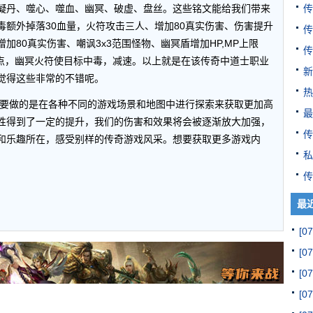
传
凝丹、噬心、噬血、幽冥、破虚、盘丝。这些铭文能给我们带来
额外掉落30血量，火符攻击三人、增加80真实伤害、伤害提升
传
增加80真实伤害、嘲讽3x3范围怪物、幽冥盾增加HP,MP上限
传
0点，幽冥火符使目标中毒，减速。以上就是在该传奇中道士职业
新
觉得这些非常的不错呢。
热
需要做的是在各种不同的游戏场景和地图中进行探索来获取更加高
最
性得到了一定的提升，我们的伤害和效果将会被逐渐放大加强，
传
和乐趣所在，感受别样的传奇游戏风采。想要获取更多游戏内
私
传
最
[07
[07
[07
[07