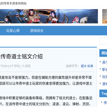
选的传奇手游发布网站
玩家心得
游戏综合
网
雄传奇道士铭文介绍
高
7539 | 0个评论 |
人浏览
选择字号：
超大
标准
职
玩
就是攻击不是很强力，但是在辅助方便的属性提升却是非常不错
现就可以让传奇中道士玩家的伤害变得更加强力，让游戏中道士
游
Ta
游戏中积累足够的装备和等级，而拥有了铭文的道士，在配备足
传
升，在该传奇中道士的铭文分别为：凌波、凌云、弹射、灵控、